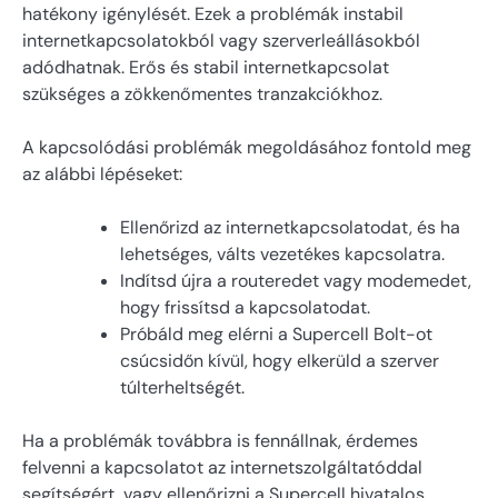
hatékony igénylését. Ezek a problémák instabil
internetkapcsolatokból vagy szerverleállásokból
adódhatnak. Erős és stabil internetkapcsolat
szükséges a zökkenőmentes tranzakciókhoz.
A kapcsolódási problémák megoldásához fontold meg
az alábbi lépéseket:
Ellenőrizd az internetkapcsolatodat, és ha
lehetséges, válts vezetékes kapcsolatra.
Indítsd újra a routeredet vagy modemedet,
hogy frissítsd a kapcsolatodat.
Próbáld meg elérni a Supercell Bolt-ot
csúcsidőn kívül, hogy elkerüld a szerver
túlterheltségét.
Ha a problémák továbbra is fennállnak, érdemes
felvenni a kapcsolatot az internetszolgáltatóddal
segítségért, vagy ellenőrizni a Supercell hivatalos