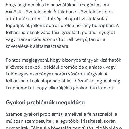
hogy segítsenek a felhasználóknak megérteni, mi
minősül követelésnek. Általában a követeléseket az
adott időkereten belül végrehajtott vásárlásokra
fogadják el, jellemzően az utolsó néhány hónapban. A
felhasználóknak vásárlási igazolást, például nyugtát
vagy tranzakciós azonosítót kell benyújtaniuk a
követeléseik alátámasztására.
Fontos megjegyezni, hogy bizonyos tárgyak kizárhatók
a követelésekből, például promóciós ajánlatok vagy
különleges események során vásárolt tárgyak. A
felhasználóknak alaposan át kell nézniük a jogosultsági
kritériumokat, hogy elkerüljék a gyakori buktatókat.
Gyakori problémák megoldása
Számos gyakori problémát, amellyel a felhasználók a
múltban szembesültek, a legutóbbi frissítések során
orvosoltak. Például a követelés benyújtási hibáival és a