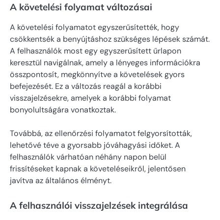
A követelési folyamat változásai
A követelési folyamatot egyszerűsítették, hogy
csökkentsék a benyújtáshoz szükséges lépések számát.
A felhasználók most egy egyszerűsített űrlapon
keresztül navigálnak, amely a lényeges információkra
összpontosít, megkönnyítve a követelések gyors
befejezését. Ez a változás reagál a korábbi
visszajelzésekre, amelyek a korábbi folyamat
bonyolultságára vonatkoztak.
Továbbá, az ellenőrzési folyamatot felgyorsították,
lehetővé téve a gyorsabb jóváhagyási időket. A
felhasználók várhatóan néhány napon belül
frissítéseket kapnak a követeléseikről, jelentősen
javítva az általános élményt.
A felhasználói visszajelzések integrálása