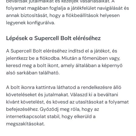
beváltsák jutalmaikat és kezeljék vásárlásaikat. A
folyamat magában foglalja a játékfelület navigálását és
annak biztosítását, hogy a fiókbeállítások helyesen
legyenek konfigurálva.
Lépések a Supercell Bolt eléréséhez
A Supercell Bolt eléréséhez indítsd el a játékot, és
jelentkezz be a fiókodba. Miután a főmenüben vagy,
keresd meg a bolt ikont, amely általában a képernyő
alsó sarkában található.
A bolt ikonra kattintva láthatod a rendelkezésre álló
követeléseket és jutalmakat. Válaszd ki a beváltani
kívánt követelést, és kövesd az utasításokat a folyamat
befejezéséhez. Győződj meg róla, hogy az
internetkapcsolat stabil, hogy elkerüld a
megszakításokat.