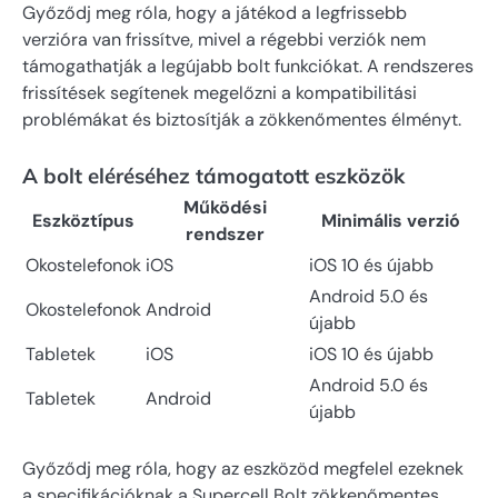
Győződj meg róla, hogy a játékod a legfrissebb
verzióra van frissítve, mivel a régebbi verziók nem
támogathatják a legújabb bolt funkciókat. A rendszeres
frissítések segítenek megelőzni a kompatibilitási
problémákat és biztosítják a zökkenőmentes élményt.
A bolt eléréséhez támogatott eszközök
Működési
Eszköztípus
Minimális verzió
rendszer
Okostelefonok
iOS
iOS 10 és újabb
Android 5.0 és
Okostelefonok
Android
újabb
Tabletek
iOS
iOS 10 és újabb
Android 5.0 és
Tabletek
Android
újabb
Győződj meg róla, hogy az eszközöd megfelel ezeknek
a specifikációknak a Supercell Bolt zökkenőmentes