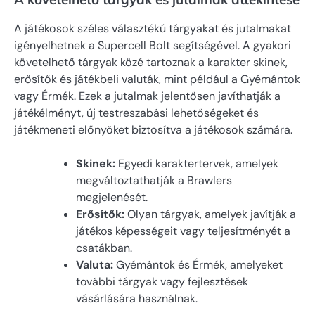
A játékosok széles választékú tárgyakat és jutalmakat
igényelhetnek a Supercell Bolt segítségével. A gyakori
követelhető tárgyak közé tartoznak a karakter skinek,
erősítők és játékbeli valuták, mint például a Gyémántok
vagy Érmék. Ezek a jutalmak jelentősen javíthatják a
játékélményt, új testreszabási lehetőségeket és
játékmeneti előnyöket biztosítva a játékosok számára.
Skinek:
Egyedi karaktertervek, amelyek
megváltoztathatják a Brawlers
megjelenését.
Erősítők:
Olyan tárgyak, amelyek javítják a
játékos képességeit vagy teljesítményét a
csatákban.
Valuta:
Gyémántok és Érmék, amelyeket
további tárgyak vagy fejlesztések
vásárlására használnak.