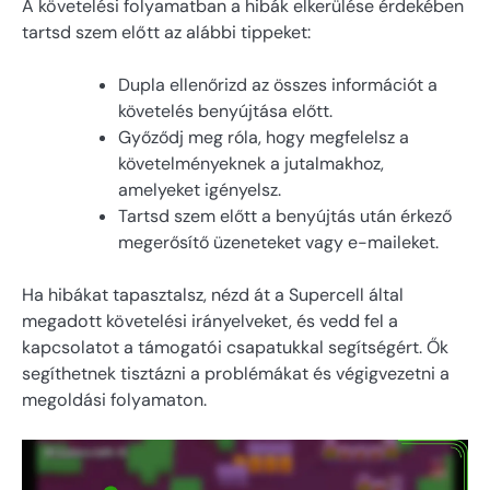
A követelési folyamatban a hibák elkerülése érdekében
tartsd szem előtt az alábbi tippeket:
Dupla ellenőrizd az összes információt a
követelés benyújtása előtt.
Győződj meg róla, hogy megfelelsz a
követelményeknek a jutalmakhoz,
amelyeket igényelsz.
Tartsd szem előtt a benyújtás után érkező
megerősítő üzeneteket vagy e-maileket.
Ha hibákat tapasztalsz, nézd át a Supercell által
megadott követelési irányelveket, és vedd fel a
kapcsolatot a támogatói csapatukkal segítségért. Ők
segíthetnek tisztázni a problémákat és végigvezetni a
megoldási folyamaton.