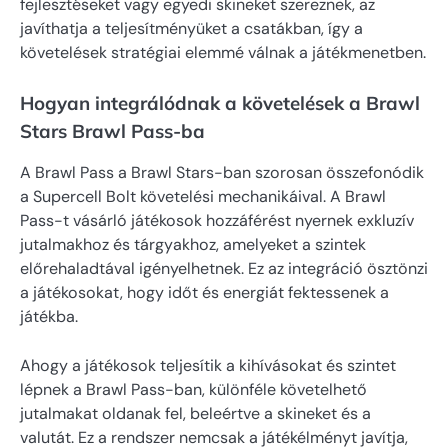
fejlesztéseket vagy egyedi skineket szereznek, az
javíthatja a teljesítményüket a csatákban, így a
követelések stratégiai elemmé válnak a játékmenetben.
Hogyan integrálódnak a követelések a Brawl
Stars Brawl Pass-ba
A Brawl Pass a Brawl Stars-ban szorosan összefonódik
a Supercell Bolt követelési mechanikáival. A Brawl
Pass-t vásárló játékosok hozzáférést nyernek exkluzív
jutalmakhoz és tárgyakhoz, amelyeket a szintek
előrehaladtával igényelhetnek. Ez az integráció ösztönzi
a játékosokat, hogy időt és energiát fektessenek a
játékba.
Ahogy a játékosok teljesítik a kihívásokat és szintet
lépnek a Brawl Pass-ban, különféle követelhető
jutalmakat oldanak fel, beleértve a skineket és a
valutát. Ez a rendszer nemcsak a játékélményt javítja,