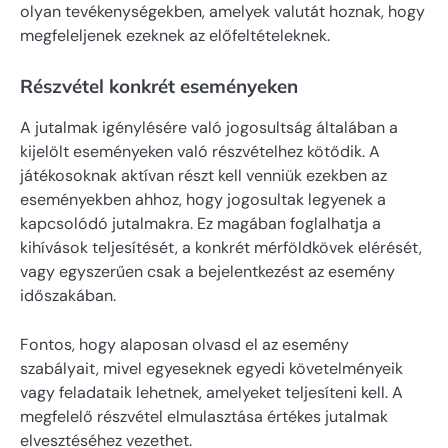
olyan tevékenységekben, amelyek valutát hoznak, hogy
megfeleljenek ezeknek az előfeltételeknek.
Részvétel konkrét eseményeken
A jutalmak igénylésére való jogosultság általában a
kijelölt eseményeken való részvételhez kötődik. A
játékosoknak aktívan részt kell venniük ezekben az
eseményekben ahhoz, hogy jogosultak legyenek a
kapcsolódó jutalmakra. Ez magában foglalhatja a
kihívások teljesítését, a konkrét mérföldkövek elérését,
vagy egyszerűen csak a bejelentkezést az esemény
időszakában.
Fontos, hogy alaposan olvasd el az esemény
szabályait, mivel egyeseknek egyedi követelményeik
vagy feladataik lehetnek, amelyeket teljesíteni kell. A
megfelelő részvétel elmulasztása értékes jutalmak
elvesztéséhez vezethet.