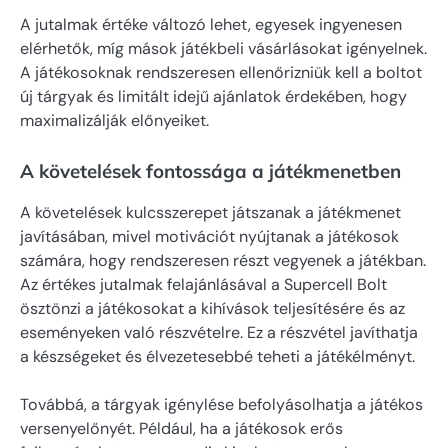
A jutalmak értéke változó lehet, egyesek ingyenesen
elérhetők, míg mások játékbeli vásárlásokat igényelnek.
A játékosoknak rendszeresen ellenőrizniük kell a boltot
új tárgyak és limitált idejű ajánlatok érdekében, hogy
maximalizálják előnyeiket.
A követelések fontossága a játékmenetben
A követelések kulcsszerepet játszanak a játékmenet
javításában, mivel motivációt nyújtanak a játékosok
számára, hogy rendszeresen részt vegyenek a játékban.
Az értékes jutalmak felajánlásával a Supercell Bolt
ösztönzi a játékosokat a kihívások teljesítésére és az
eseményeken való részvételre. Ez a részvétel javíthatja
a készségeket és élvezetesebbé teheti a játékélményt.
Továbbá, a tárgyak igénylése befolyásolhatja a játékos
versenyelőnyét. Például, ha a játékosok erős