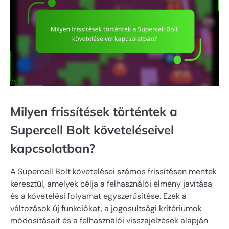
Milyen frissítések történtek a
Supercell Bolt követeléseivel
kapcsolatban?
A Supercell Bolt követelései számos frissítésen mentek
keresztül, amelyek célja a felhasználói élmény javítása
és a követelési folyamat egyszerűsítése. Ezek a
változások új funkciókat, a jogosultsági kritériumok
módosításait és a felhasználói visszajelzések alapján