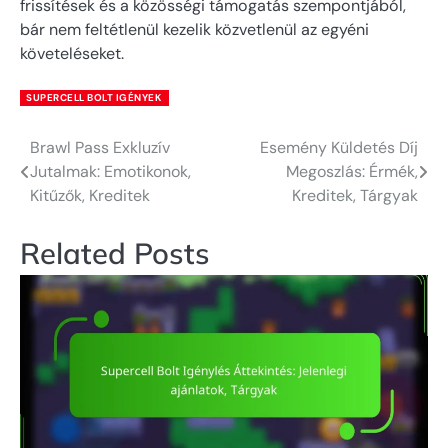
frissítések és a közösségi támogatás szempontjából,
bár nem feltétlenül kezelik közvetlenül az egyéni
követeléseket.
SUPERCELL BOLT IGÉNYEK
Brawl Pass Exkluzív
Esemény Küldetés Díj
Post
Jutalmak: Emotikonok,
Megoszlás: Érmék,
navigation
Kitűzők, Kreditek
Kreditek, Tárgyak
Related Posts