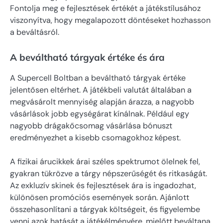
Fontolja meg e fejlesztések értékét a játékstílusához
viszonyítva, hogy megalapozott döntéseket hozhasson
a beváltásról.
A beváltható tárgyak értéke és ára
A Supercell Boltban a beváltható tárgyak értéke
jelentősen eltérhet. A játékbeli valutát általában a
megvásárolt mennyiség alapján árazza, a nagyobb
vásárlások jobb egységárat kínálnak. Például egy
nagyobb drágakőcsomag vásárlása bónuszt
eredményezhet a kisebb csomagokhoz képest.
A fizikai árucikkek árai széles spektrumot ölelnek fel,
gyakran tükrözve a tárgy népszerűségét és ritkaságát.
Az exkluzív skinek és fejlesztések ára is ingadozhat,
különösen promóciós események során. Ajánlott
összehasonlítani a tárgyak költségeit, és figyelembe
venni azok hatását a játékélményére, mielőtt beváltana.