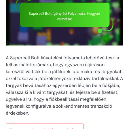
A Supercell Bolt követelési folyamata lehetővé teszi a
felhasználók számára, hogy egyszerű eljáráson
keresztül váltsák be a játékbeli jutalmakat és tárgyakat,
ezzel fokozva a játékélményüket exkluzív tartalmakkal. A
tárgyak beváltásához egyszerűen lépjen be a fiókjába,
válassza ki a kívánt tárgyakat, és fejezze be a fizetést,
ügyelve arra, hogy a fiókbeállításai megfelelően
legyenek konfigurálva a zökkenőmentes tranzakció
érdekében.