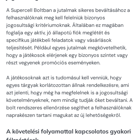
A Supercell Boltban a jutalmak sikeres beváltásához a
felhasználóknak meg kell felelniük bizonyos
jogosultsági kritériumoknak. Általában ez magában
foglalja egy aktív, jó állapotú fiók meglétét és
specifikus játékbeli feladatok vagy vásárlások
teljesítését. Például egyes jutalmak megkövetelhetik,
hogy a játékosok elérjenek egy bizonyos szintet vagy
részt vegyenek promóciós eseményeken.
A játékosoknak azt is tudomásul kell venniük, hogy
egyes tárgyak korlátozottan állnak rendelkezésre, ami
azt jelenti, hogy még ha megfelelnek is a jogosultsági
követelményeknek, nem mindig tudják őket beváltani. A
bolt rendszeres ellenőrzése segíthet a felhasználóknak
naprakészen tartani magukat az új lehetőségekről.
A követelési folyamattal kapcsolatos gyakori
félreértések