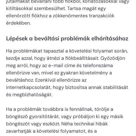
jutalmakat beváltani több fiókból, korlátozásokkal vagy
kitiltásokkal szembesülhet. Tartsa magát egy
ellenőrzött fiókhoz a zökkenőmentes tranzakciók
érdekében.
Lépések a beváltási problémák elhárításához
Ha problémákat tapasztal a követelési folyamat során,
kezdje azzal, hogy átnézi a fiókbeállításait. Győződjön
meg arról, hogy az e-mail címe és telefonszáma
ellenőrizve van, mivel ez gyakran követelmény a
beváltáshoz. Ezenkívül ellenőrizze az
internetkapcsolatát, hogy biztosítsa annak stabilitását
és megbízhatóságát.
Ha a problémák továbbra is fennállnak, törölje a
böngésző gyorsítótárát, vagy próbáljon ki egy másik
böngészőt vagy eszközt. Néha technikai hibák
zavarhatják a követelési folyamatot, és a