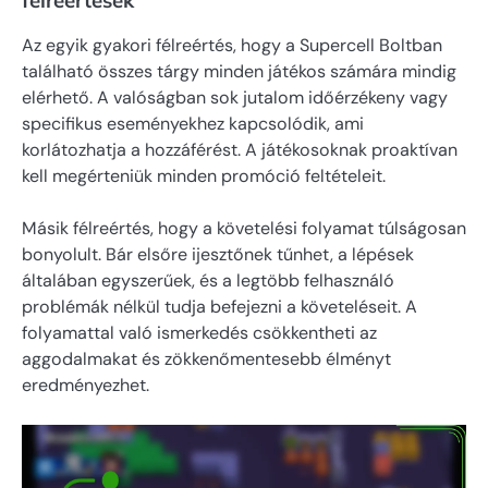
Az egyik gyakori félreértés, hogy a Supercell Boltban
található összes tárgy minden játékos számára mindig
elérhető. A valóságban sok jutalom időérzékeny vagy
specifikus eseményekhez kapcsolódik, ami
korlátozhatja a hozzáférést. A játékosoknak proaktívan
kell megérteniük minden promóció feltételeit.
Másik félreértés, hogy a követelési folyamat túlságosan
bonyolult. Bár elsőre ijesztőnek tűnhet, a lépések
általában egyszerűek, és a legtöbb felhasználó
problémák nélkül tudja befejezni a követeléseit. A
folyamattal való ismerkedés csökkentheti az
aggodalmakat és zökkenőmentesebb élményt
eredményezhet.