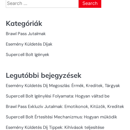
Search
for:
Kategóriák
Brawl Pass Jutalmak
Esemény Küldetés Díjak
Supercell Bolt Igények
Legutóbbi bejegyzések
Esemény Küldetés Díj Megoszlás: Érmék, Kreditek, Tárgyak
Supercell Bolt Igénylési Folyamata: Hogyan váltsd be
Brawl Pass Exkluzív Jutalmak: Emotikonok, Kitűzők, Kreditek
Supercell Bolt Értesítési Mechanizmus: Hogyan működik
Esemény Küldetés Díj Tippek: Kihívások teljesítése