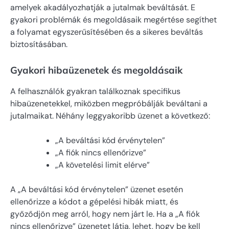
amelyek akadályozhatják a jutalmak beváltását. E
gyakori problémák és megoldásaik megértése segíthet
a folyamat egyszerűsítésében és a sikeres beváltás
biztosításában.
Gyakori hibaüzenetek és megoldásaik
A felhasználók gyakran találkoznak specifikus
hibaüzenetekkel, miközben megpróbálják beváltani a
jutalmaikat. Néhány leggyakoribb üzenet a következő:
„A beváltási kód érvénytelen”
„A fiók nincs ellenőrizve”
„A követelési limit elérve”
A „A beváltási kód érvénytelen” üzenet esetén
ellenőrizze a kódot a gépelési hibák miatt, és
győződjön meg arról, hogy nem járt le. Ha a „A fiók
nincs ellenőrizve” üzenetet látja, lehet, hogy be kell