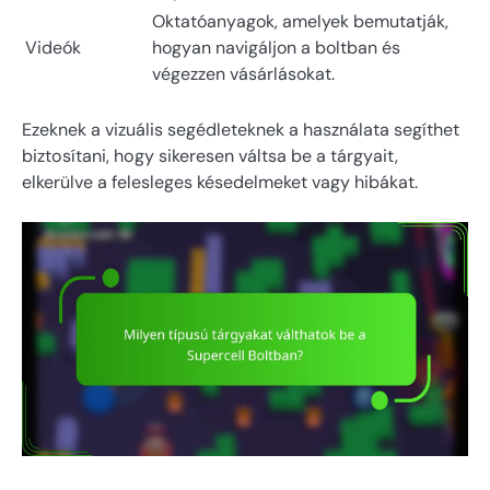
Oktatóanyagok, amelyek bemutatják,
Videók
hogyan navigáljon a boltban és
végezzen vásárlásokat.
Ezeknek a vizuális segédleteknek a használata segíthet
biztosítani, hogy sikeresen váltsa be a tárgyait,
elkerülve a felesleges késedelmeket vagy hibákat.