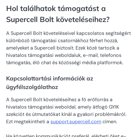
Hol találhatok támogatást a
Supercell Bolt követeléseihez?
A Supercell Bolt követeléseivel kapcsolatos segítségért
különböző támogatási csatornákhoz férhet hozzá,
amelyeket a Supercell biztosít. Ezek közé tartozik a
hivatalos támogatási weboldaluk, e-mail, telefonos
támogatás, élő chat és közösségi média platformok.
Kapcsolattartási információk az
ügyfélszolgálathoz
A Supercell Bolt követeléseihez a fő erőforrás a
hivatalos támogatási weboldal, amely átfogó GYIK
szekciót és útmutatókat kínál a gyakori problémákról.
Ezt megtekintheti a
support.supercell.com
címen.
Ha közvetlen kommunikációt preferál, elérheti őket e-