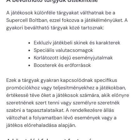
A játékosok különféle tárgyakat válthatnak be a
Supercell Boltban, ezzel fokozva a játékélményüket. A
gyakori beváltható tárgyak közé tartoznak:
Exkluzív játékbeli skinek és karakterek
Speciális valutacsomagok
Korlátozott idejű eseményjutalmak
Boosterek és erőforrások
Ezek a tárgyak gyakran kapcsolódnak specifikus
promóciókhoz vagy teljesítményekhez a játékokban,
értékessé téve őket a játékosok számára, akik előnyre
szeretnének szert tenni vagy személyre szeretnék
szabni a tapasztalataikat. A rendelkezésre állás
változhat a folyamatban lévő események vagy a
játékos előrehaladása alapján.