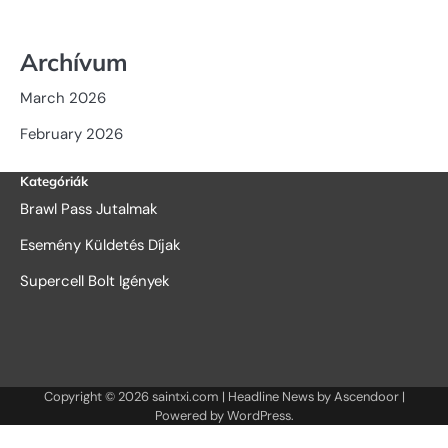
Archívum
March 2026
February 2026
Kategóriák
Brawl Pass Jutalmak
Esemény Küldetés Díjak
Supercell Bolt Igények
Copyright © 2026
saintxi.com
| Headline News by
Ascendoor
|
Powered by
WordPress
.