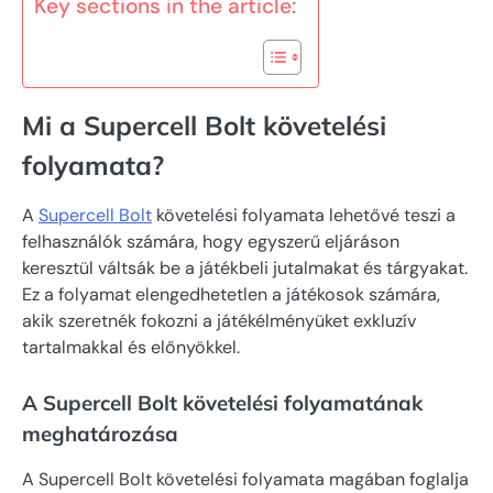
Key sections in the article:
Mi a Supercell Bolt követelési
folyamata?
A
Supercell Bolt
követelési folyamata lehetővé teszi a
felhasználók számára, hogy egyszerű eljáráson
keresztül váltsák be a játékbeli jutalmakat és tárgyakat.
Ez a folyamat elengedhetetlen a játékosok számára,
akik szeretnék fokozni a játékélményüket exkluzív
tartalmakkal és előnyökkel.
A Supercell Bolt követelési folyamatának
meghatározása
A Supercell Bolt követelési folyamata magában foglalja