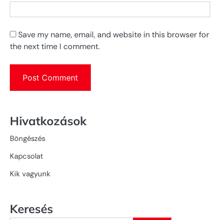
Save my name, email, and website in this browser for
the next time I comment.
Hivatkozások
Böngészés
Kapcsolat
Kik vagyunk
Keresés