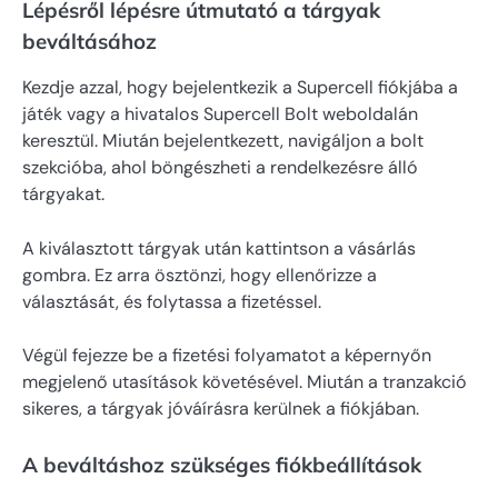
Lépésről lépésre útmutató a tárgyak
beváltásához
Kezdje azzal, hogy bejelentkezik a Supercell fiókjába a
játék vagy a hivatalos Supercell Bolt weboldalán
keresztül. Miután bejelentkezett, navigáljon a bolt
szekcióba, ahol böngészheti a rendelkezésre álló
tárgyakat.
A kiválasztott tárgyak után kattintson a vásárlás
gombra. Ez arra ösztönzi, hogy ellenőrizze a
választását, és folytassa a fizetéssel.
Végül fejezze be a fizetési folyamatot a képernyőn
megjelenő utasítások követésével. Miután a tranzakció
sikeres, a tárgyak jóváírásra kerülnek a fiókjában.
A beváltáshoz szükséges fiókbeállítások