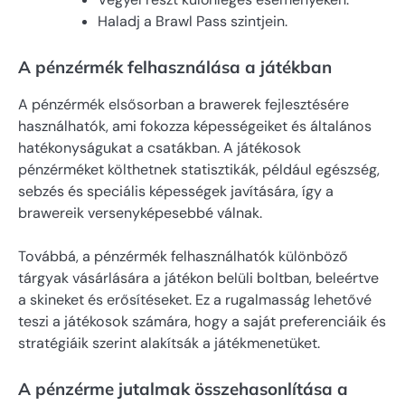
Haladj a Brawl Pass szintjein.
A pénzérmék felhasználása a játékban
A pénzérmék elsősorban a brawerek fejlesztésére
használhatók, ami fokozza képességeiket és általános
hatékonyságukat a csatákban. A játékosok
pénzérméket költhetnek statisztikák, például egészség,
sebzés és speciális képességek javítására, így a
brawereik versenyképesebbé válnak.
Továbbá, a pénzérmék felhasználhatók különböző
tárgyak vásárlására a játékon belüli boltban, beleértve
a skineket és erősítéseket. Ez a rugalmasság lehetővé
teszi a játékosok számára, hogy a saját preferenciáik és
stratégiáik szerint alakítsák a játékmenetüket.
A pénzérme jutalmak összehasonlítása a