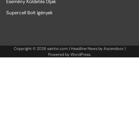
Esemény Küldetés Díjak
Supercell Bolt Igények
Copyright © 2026
saintxi.com
| Headline News by
Ascendoor
|
Powered by
WordPress
.