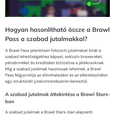
Hogyan hasonlítható össze a Brawl
Pass a szabad jutalmakkal?
A Brawl Pass jelentősen fokozott jutalmakat kínál a
szabad lehetőségekhez képest, exkluzív brawereket,
pénzérméket és krediteket biztosítva a játékosoknak.
Míg a szabad jutalmak hasznosak lehetnek, a Brawl
Pass felgyorsítja az előrehaladást és az elköteleződést
egy struktúrált jutalomrendszeren keresztül.
A szabad jutalmak áttekintése a Brawl Stars-
ban
A szabad jutalmak a Brawl Stars-ban alapvető