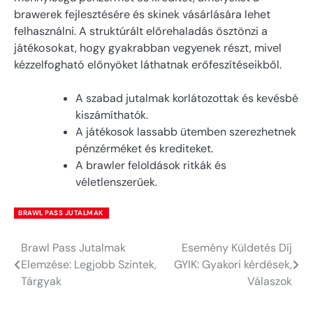
brawerek fejlesztésére és skinek vásárlására lehet
felhasználni. A struktúrált előrehaladás ösztönzi a
játékosokat, hogy gyakrabban vegyenek részt, mivel
kézzelfogható előnyöket láthatnak erőfeszítéseikből.
A szabad jutalmak korlátozottak és kevésbé
kiszámíthatók.
A játékosok lassabb ütemben szerezhetnek
pénzérméket és krediteket.
A brawler feloldások ritkák és
véletlenszerűek.
BRAWL PASS JUTALMAK
Brawl Pass Jutalmak
Esemény Küldetés Díj
Post
Elemzése: Legjobb Szintek,
GYIK: Gyakori kérdések,
navigation
Tárgyak
Válaszok