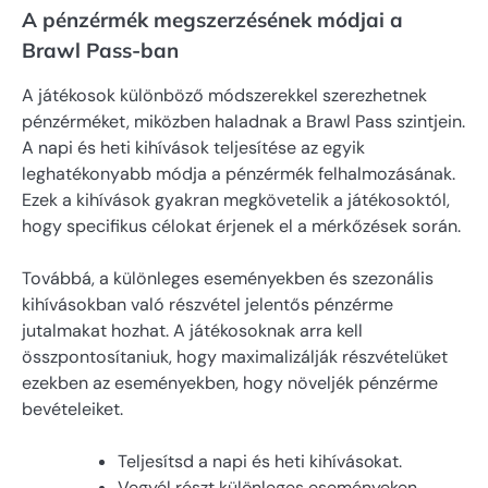
A pénzérmék megszerzésének módjai a
Brawl Pass-ban
A játékosok különböző módszerekkel szerezhetnek
pénzérméket, miközben haladnak a Brawl Pass szintjein.
A napi és heti kihívások teljesítése az egyik
leghatékonyabb módja a pénzérmék felhalmozásának.
Ezek a kihívások gyakran megkövetelik a játékosoktól,
hogy specifikus célokat érjenek el a mérkőzések során.
Továbbá, a különleges eseményekben és szezonális
kihívásokban való részvétel jelentős pénzérme
jutalmakat hozhat. A játékosoknak arra kell
összpontosítaniuk, hogy maximalizálják részvételüket
ezekben az eseményekben, hogy növeljék pénzérme
bevételeiket.
Teljesítsd a napi és heti kihívásokat.
Vegyél részt különleges eseményeken.