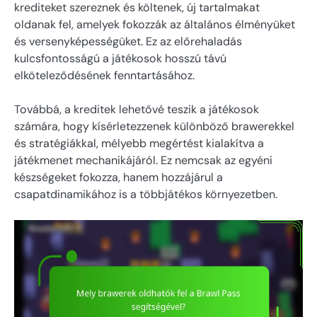
krediteket szereznek és költenek, új tartalmakat
oldanak fel, amelyek fokozzák az általános élményüket
és versenyképességüket. Ez az előrehaladás
kulcsfontosságú a játékosok hosszú távú
elköteleződésének fenntartásához.
Továbbá, a kreditek lehetővé teszik a játékosok
számára, hogy kísérletezzenek különböző brawerekkel
és stratégiákkal, mélyebb megértést kialakítva a
játékmenet mechanikájáról. Ez nemcsak az egyéni
készségeket fokozza, hanem hozzájárul a
csapatdinamikához is a többjátékos környezetben.