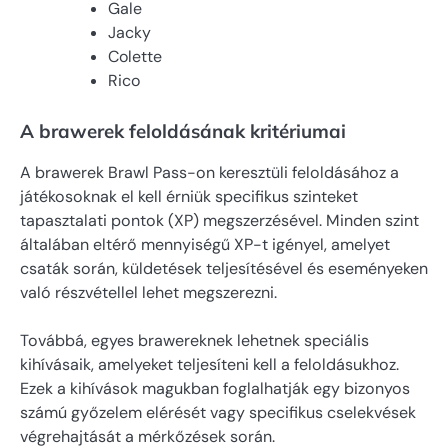
Gale
Jacky
Colette
Rico
A brawerek feloldásának kritériumai
A brawerek Brawl Pass-on keresztüli feloldásához a
játékosoknak el kell érniük specifikus szinteket
tapasztalati pontok (XP) megszerzésével. Minden szint
általában eltérő mennyiségű XP-t igényel, amelyet
csaták során, küldetések teljesítésével és eseményeken
való részvétellel lehet megszerezni.
Továbbá, egyes brawereknek lehetnek speciális
kihívásaik, amelyeket teljesíteni kell a feloldásukhoz.
Ezek a kihívások magukban foglalhatják egy bizonyos
számú győzelem elérését vagy specifikus cselekvések
végrehajtását a mérkőzések során.