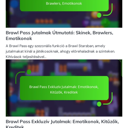
Brawl Pass Jutalmak Útmutató: Skinek, Brawlers,
Emotikonok
A Brawl Pass egy szezonális funkció a Brawl Starsban, amely
jutalmakat kínál a játékosoknak, ahogy előrehaladnak a szinteken.
Kihívások teljesítésével…
Brawl Pass Exkluzív Jutalmak: Emotikonok, Kitűzők,
Kreditek