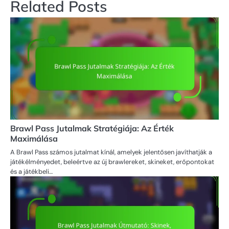
Related Posts
Brawl Pass Jutalmak Stratégiája: Az Érték
Maximálása
A Brawl Pass számos jutalmat kínál, amelyek jelentősen javíthatják a
játékélményedet, beleértve az új brawlereket, skineket, erőpontokat
és a játékbeli…