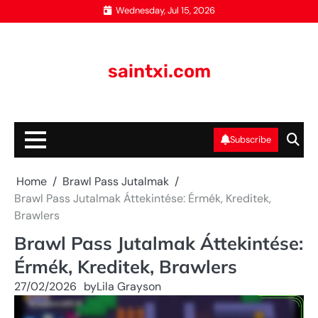
Skip
Wednesday, Jul 15, 2026
to
content
saintxi.com
Subscribe
Home
Brawl Pass Jutalmak
Brawl Pass Jutalmak Áttekintése: Érmék, Kreditek,
Brawlers
Brawl Pass Jutalmak Áttekintése:
Érmék, Kreditek, Brawlers
27/02/2026
by
Lila Grayson