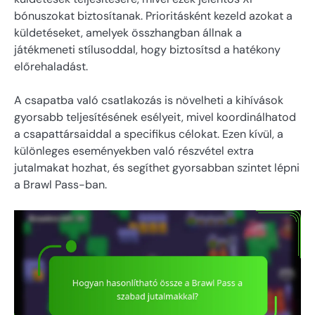
bónuszokat biztosítanak. Prioritásként kezeld azokat a
küldetéseket, amelyek összhangban állnak a
játékmeneti stílusoddal, hogy biztosítsd a hatékony
előrehaladást.
A csapatba való csatlakozás is növelheti a kihívások
gyorsabb teljesítésének esélyeit, mivel koordinálhatod
a csapattársaiddal a specifikus célokat. Ezen kívül, a
különleges eseményekben való részvétel extra
jutalmakat hozhat, és segíthet gyorsabban szintet lépni
a Brawl Pass-ban.